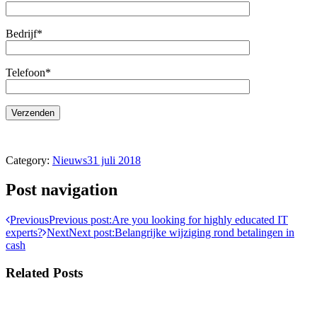
Bedrijf*
Telefoon*
Category:
Nieuws
31 juli 2018
Post navigation
Previous
Previous post:
Are you looking for highly educated IT
experts?
Next
Next post:
Belangrijke wijziging rond betalingen in
cash
Related Posts