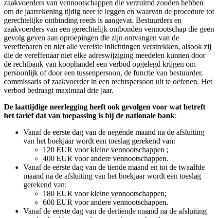
zaakvoerders van vennootschappen die verzuimd zouden hebben
om de jaarrekening tijdig neer te leggen en waarvan de procedure tot
gerechtelijke ontbinding reeds is aangevat. Bestuurders en
zaakvoerders van een gerechtelijk ontbonden vennootschap die geen
gevolg geven aan oproepingen die zijn ontvangen van de
vereffenaren en niet alle vereiste inlichtingen verstrekken, alsook zij
die de vereffenaar niet elke adreswijziging meedelen kunnen door
de rechtbank van koophandel een verbod opgelegd krijgen om
persoonlijk of door een tussenpersoon, de functie van bestuurder,
commissaris of zaakvoerder in een rechtspersoon uit te oefenen. Het
verbod bedraagt maximaal drie jaar.
De laattijdige neerlegging heeft ook gevolgen voor wat betreft
het tarief dat van toepassing is bij de nationale bank
:
Vanaf de eerste dag van de negende maand na de afsluiting
van het boekjaar wordt een toeslag gerekend van:
120 EUR voor kleine vennootschappen ;
400 EUR voor andere vennootschappen.
Vanaf de eerste dag van de tiende maand en tot de twaalfde
maand na de afsluiting van het boekjaar wordt een toeslag
gerekend van:
180 EUR voor kleine vennootschappen;
600 EUR voor andere vennootschappen.
Vanaf de eerste dag van de dertiende maand na de afsluiting