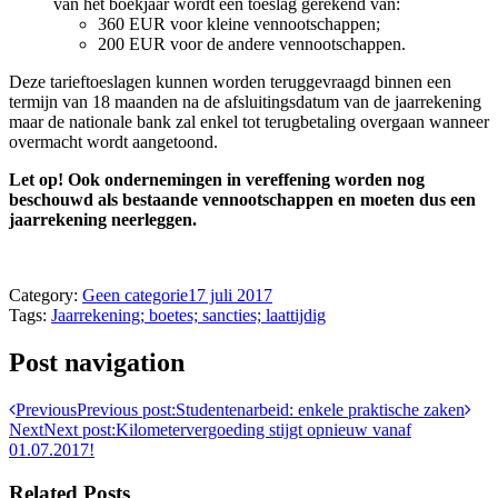
van het boekjaar wordt een toeslag gerekend van:
360 EUR voor kleine vennootschappen;
200 EUR voor de andere vennootschappen.
Deze tarieftoeslagen kunnen worden teruggevraagd binnen een
termijn van 18 maanden na de afsluitingsdatum van de jaarrekening
maar de nationale bank zal enkel tot terugbetaling overgaan wanneer
overmacht wordt aangetoond.
Let op! Ook ondernemingen in vereffening worden nog
beschouwd als bestaande vennootschappen en moeten dus een
jaarrekening neerleggen.
Category:
Geen categorie
17 juli 2017
Tags:
Jaarrekening; boetes; sancties; laattijdig
Post navigation
Previous
Previous post:
Studentenarbeid: enkele praktische zaken
Next
Next post:
Kilometervergoeding stijgt opnieuw vanaf
01.07.2017!
Related Posts