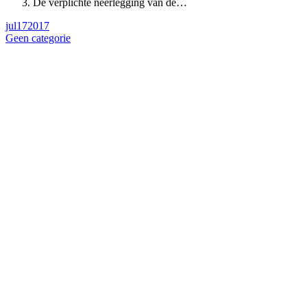
De verplichte neerlegging van de…
jul
17
2017
Geen categorie